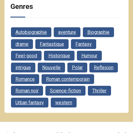
Genres
Autobiographie
aventure
Biographie
drame
Fantastique
Fantasy
Feel-good
Historique
Humour
intrigue
Nouvelle
Polar
Reflexion
Romance
Roman contemporain
Roman noir
Science-fiction
Thriller
Urban fantasy
western