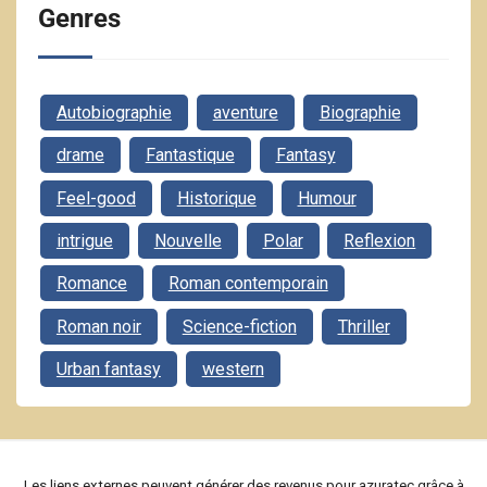
Genres
Autobiographie
aventure
Biographie
drame
Fantastique
Fantasy
Feel-good
Historique
Humour
intrigue
Nouvelle
Polar
Reflexion
Romance
Roman contemporain
Roman noir
Science-fiction
Thriller
Urban fantasy
western
Les liens externes peuvent générer des revenus pour azuratec grâce à