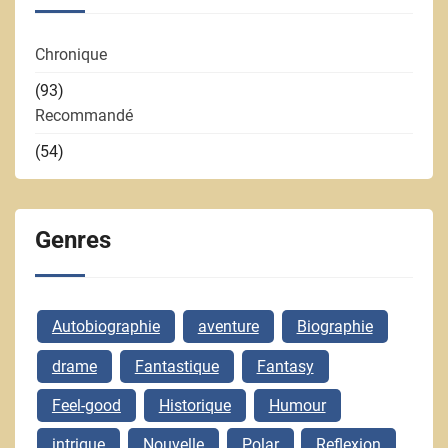
Chronique
(93)
Recommandé
(54)
Genres
Autobiographie
aventure
Biographie
drame
Fantastique
Fantasy
Feel-good
Historique
Humour
intrigue
Nouvelle
Polar
Reflexion